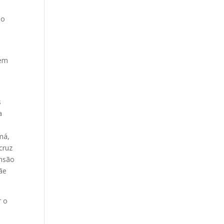
ão
 em
s
a
má,
cruz
ansão
Mãe
r o