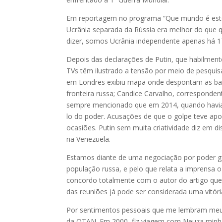
Em reportagem no programa “Que mundo é este?
Ucrânia separada da Rússia era melhor do que q
dizer, somos Ucrânia independente apenas há 1
Depois das declarações de Putin, que habilmen
TVs têm ilustrado a tensão por meio de pesquis
em Londres exibiu mapa onde despontam as bas
fronteira russa; Candice Carvalho, corresponde
sempre mencionado que em 2014, quando havia u
lo do poder. Acusações de que o golpe teve ap
ocasiões. Putin sem muita criatividade diz em 
na Venezuela.
Estamos diante de uma negociação por poder ge
população russa, e pelo que relata a imprensa
concordo totalmente com o autor do artigo que
das reuniões já pode ser considerada uma vitória
Por sentimentos pessoais que me lembram meus
da OTAN. Em 2000, fiz viagem com Neuza minha