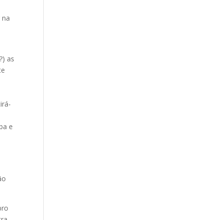
 na
?) as
te
irá-
ba e
ão
bro
tra