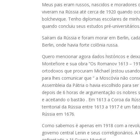
Meus pais eram russos, nascidos e moradores d
viveram na Rússia até cerca de 1920 quando oco
bolchevique. Tenho diplomas escolares de minh
quando concluiu seus estudos pré-universitários
Saíram da Rússia e foram morar em Berlin, ca
Berlin, onde havia forte colônia russa.
Quero mencionar agora dados históricos e deix
Montefiore e sua obra “Os Romanov 1613 – 1918
ortodoxos que procuram Michael (estou usando 
para lhes comunicar que “ a Moscóvia não cons
Assembleia da Pátria o havia escolhido para se
depois de 6 horas de argumentação os nobres s
e aceitando o bastão . Em 1613 a Coroa da Rús
territorial da Rússia entre 1613 a 1917 é um fat
Rússia em 1676.
Como sabemos é apenas em 1918 com a revoluç
governo central Lenin e seus correligionários. 
enfrentado a 1ª Guerra Mundial.