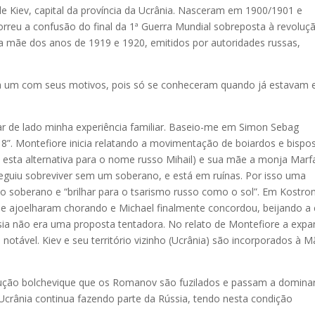
e Kiev, capital da província da Ucrânia. Nasceram em 1900/1901 e
rreu a confusão do final da 1ª Guerra Mundial sobreposta à revoluç
a mãe dos anos de 1919 e 1920, emitidos por autoridades russas,
.
da um com seus motivos, pois só se conheceram quando já estavam
ar de lado minha experiência familiar. Baseio-me em Simon Sebag
”. Montefiore inicia relatando a movimentação de boiardos e bispo
esta alternativa para o nome russo Mihail) e sua mãe a monja Marf
eguiu sobreviver sem um soberano, e está em ruínas. Por isso uma
r o soberano e “brilhar para o tsarismo russo como o sol”. Em Kostro
e ajoelharam chorando e Michael finalmente concordou, beijando a 
sia não era uma proposta tentadora. No relato de Montefiore a exp
o notável. Kiev e seu território vizinho (Ucrânia) são incorporados à 
ão bolchevique que os Romanov são fuzilados e passam a domina
A Ucrânia continua fazendo parte da Rússia, tendo nesta condição