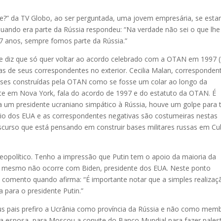
” da TV Globo, ao ser perguntada, uma jovem empresária, se estar
uando era parte da Rússia respondeu: “Na verdade não sei o que lhe
7 anos, sempre fomos parte da Rússia.”
te diz que só quer voltar ao acordo celebrado com a OTAN em 1997 (
as de seus correspondentes no exterior. Cecilia Malan, corresponden
es construídas pela OTAN como se fosse um colar ao longo da
nte em Nova York, fala do acordo de 1997 e do estatuto da OTAN. É
m presidente ucraniano simpático à Rússia, houve um golpe para t
oio dos EUA e as correspondentes negativas são costumeiras nestas
discurso que está pensando em construir bases militares russas em Cu
opolítico. Tenho a impressão que Putin tem o apoio da maioria da
 o mesmo não ocorre com Biden, presidente dos EUA. Neste ponto
 comento quando afirma: “É importante notar que a simples realizaç
 para o presidente Putin.”
 pais prefiro a Ucrânia como província da Rússia e não como mem
 esposa, para Moscou a convite do Banco Mundial para fazer pales